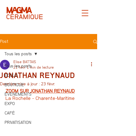
Post
Tous les posts
Elise BATTAIS
Tous les posts
21 févr.
1 min de lecture
JONATHAN REYNAUD
ECOLE
Dernière mise à jour :
23 févr.
BOUTIQUE
ZOOM SUR 
JONATHAN REYNAUD
ÉVÈNEMENTS
La Rochelle - Charente-Maritime
EXPO
CAFÉ
PRIVATISATION