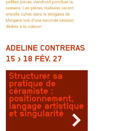
petites pièces viendront ponctuer la
semaine. Les pièces réalisées seront
ensuite cuites dans le minigama de
Morgane lors d'une seconde session
dédiée à la cuisson.
ADELINE CONTRERAS
15 › 18 FÉV. 27