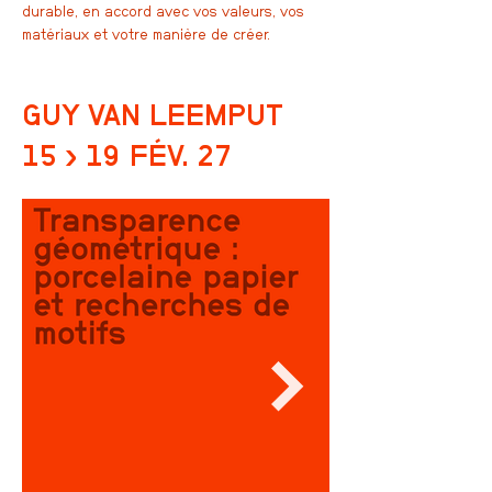
durable, en accord avec vos valeurs, vos
matériaux et votre manière de créer.
GUY VAN LEEMPUT
15
› 19 FÉV. 27