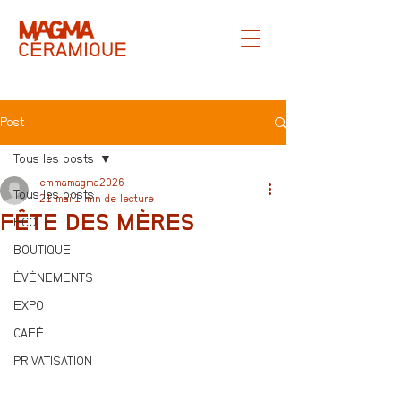
Post
Tous les posts
emmamagma2026
Tous les posts
21 mai
1 min de lecture
FÊTE DES MÈRES
ECOLE
BOUTIQUE
ÉVÈNEMENTS
EXPO
CAFÉ
PRIVATISATION